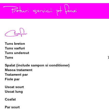
Preturi servicii pt femei
Coafor
Tuns breton
Tuns varfuri
Tuns undercut
Tuns
Spalat (include sampon si conditioner)
Masca tratament
Tratament par
Fiole par
Uscat scurt
Uscat lung
Coafat
Par scurt