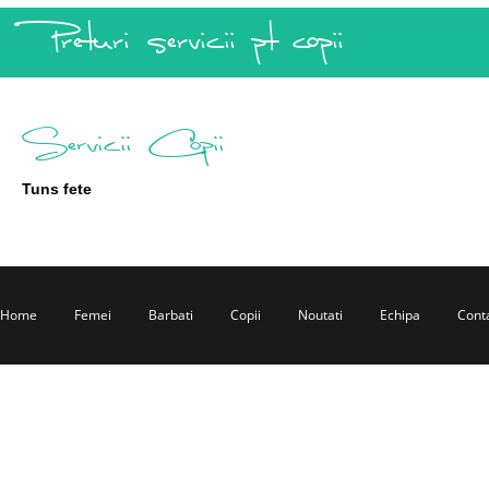
Preturi servicii pt copii
Servicii Copii
Tuns fete
Home
Femei
Barbati
Copii
Noutati
Echipa
Cont