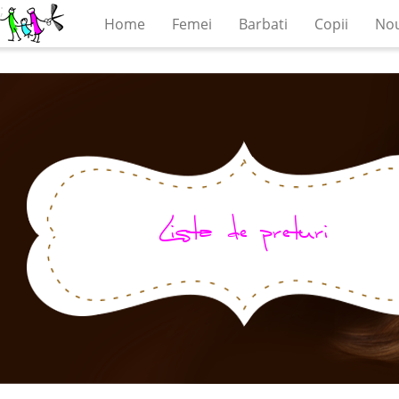
;
Home
Femei
Barbati
Copii
Nou
Lista de preturi