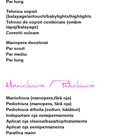
Par lung
Tehnica vopsit
(balayage/airtouch/babylights/highlights
Tehnici de vopsit combinate (ombre
tapaj/balayage)
Corectii culoare
Manopera decolorat
Par scurt
Par mediu
Par lung
Manichiura / Pedichiura
Manichiura (manopera,fără oja)
Pedichiura (manopera, fără oja)
Pedichiura dificila (colturi, bătături)
Indepartare oja semipermanenta
Aplicat oja clasica/baza/top/tratamente
Aplicat oja semipermanenta
Parafina maini