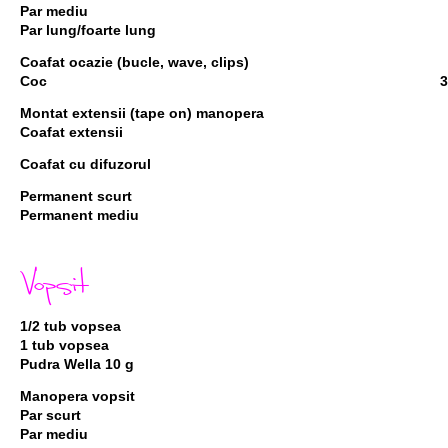
Par mediu
Par lung/foarte lung
Coafat ocazie (bucle, wave, clips)
Coc
3
Montat extensii (tape on) manopera
Coafat extensii
Coafat cu difuzorul
Permanent scurt
Permanent mediu
Vopsit
1/2 tub vopsea
1 tub vopsea
Pudra Wella 10 g
Manopera vopsit
Par scurt
Par mediu