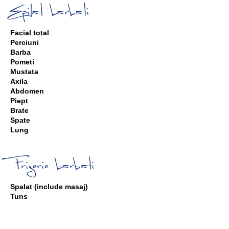
Epilat barbati
Facial total
Perciuni
Barba
Pometi
Mustata
Axila
Abdomen
Piept
Brate
Spate
Lung
Frizerie barbati
Spalat (include masaj)
Tuns